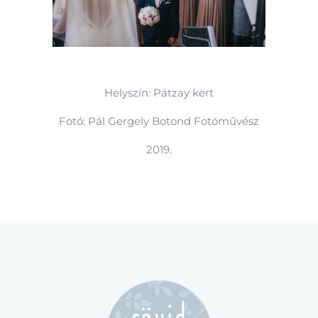
Helyszín: Pátzay kert
Fotó: Pál Gergely Botond Fotóművész
2019.