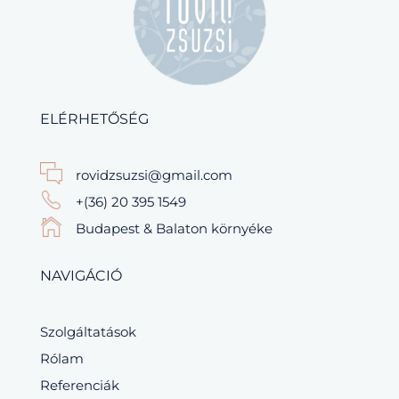
ELÉRHETŐSÉG
rovidzsuzsi@gmail.com
+(36) 20 395 1549
Budapest & Balaton környéke
NAVIGÁCIÓ
Szolgáltatások
Rólam
Referenciák