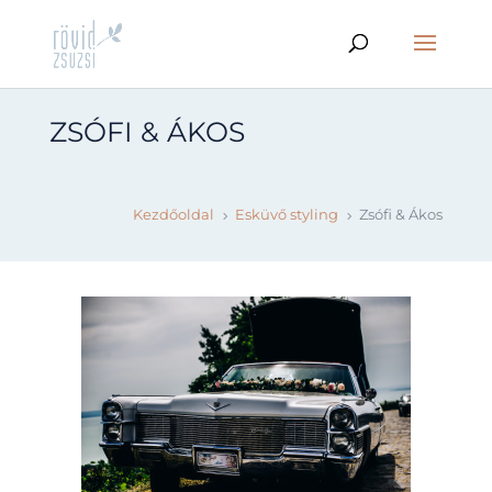
ZSÓFI & ÁKOS
Kezdőoldal
Esküvő styling
Zsófi & Ákos
5
5