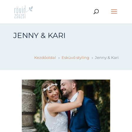
JENNY & KARI
Kezdőoldal
Esküvő styling
Jenny & Kari
5
5