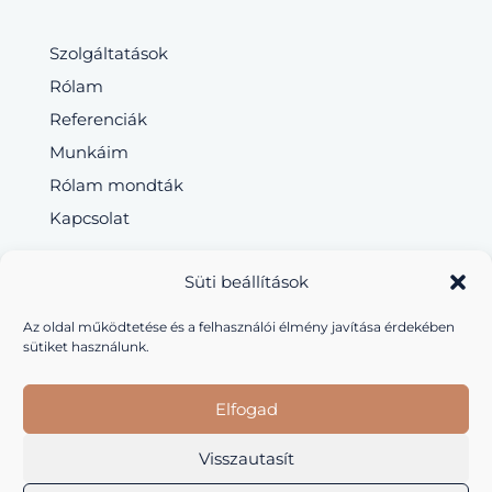
Szolgáltatások
Rólam
Referenciák
Munkáim
Rólam mondták
Kapcsolat
FONTOS LINKEK
Süti beállítások
Az oldal működtetése és a felhasználói élmény javítása érdekében
Általános Szerződési Feltételek
sütiket használunk.
Adatkezelési tájékoztató
Elfogad
Impresszum
Visszautasít
