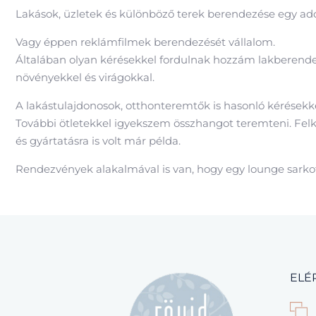
Lakások, üzletek és különböző terek berendezése egy adot
Vagy éppen reklámfilmek berendezését vállalom.
Általában olyan kérésekkel fordulnak hozzám lakberendez
növényekkel és virágokkal.
A lakástulajdonosok, otthonteremtők is hasonló kérésekkel
További ötletekkel igyekszem összhangot teremteni. Felku
és gyártatásra is volt már példa.
Rendezvények alakalmával is van, hogy egy lounge sarkot
ELÉ