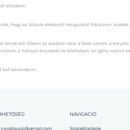
t stílusban.
ők, hogy az általuk elképzelt hangulatot fokozzam, kisebb 
 állnak elő. Ebben az esetben akár a falak színeit, a konyha
tatom a hiányzó kincseket és lelőhelyeit, és igény szerint b
 kell berendezni.
RHETŐSÉG
NAVIGÁCIÓ
rovidzsuzsi@gmail.com
Szolgáltatások